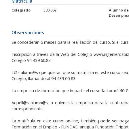
Matrícula
Colegiado:
380,00€
Alumno de 
Desemplea
Observaciones
Se concederán 6 meses para la realización del curso. Si el c
Inscripción a través de la Web del Colegio www.ingenierosbizk
Colegio 94 439.60.83
L@s alumn@s que quieran que su matrícula en este curso sea b
Colegio, llamando al 94 439 60 83
La empresa de formación que imparte el curso facturará 40 €
Aquell@s alumn@s, a quienes la empresa para la cual trabaja
correspondiente.
La matrícula en este curso on-line, también puede ser pag
Formación en el Empleo - FUNDAE, antigua Fundación Triparti